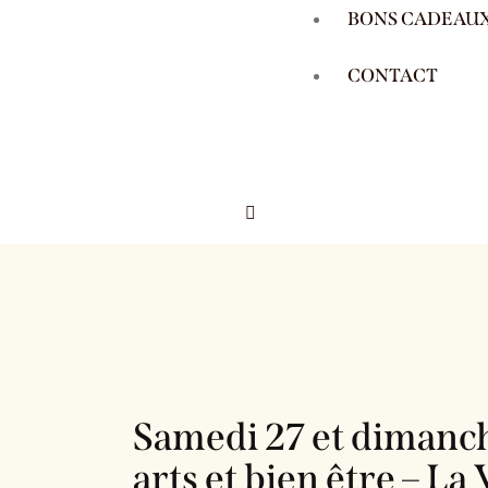
BONS CADEAU
CONTACT
Samedi 27 et dimanch
arts et bien être – La