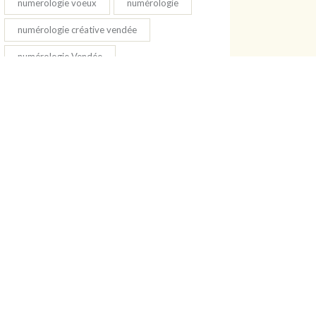
numerologie voeux
numérologie
numérologie créative vendée
numérologie Vendée
salon atlantique zen st Jean de Mont
salon bien être
salon bien être l'île d'Olonne
salon bien être Vendée