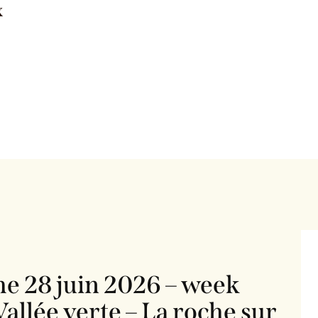
X
e 28 juin 2026 – week
 Vallée verte – La roche sur