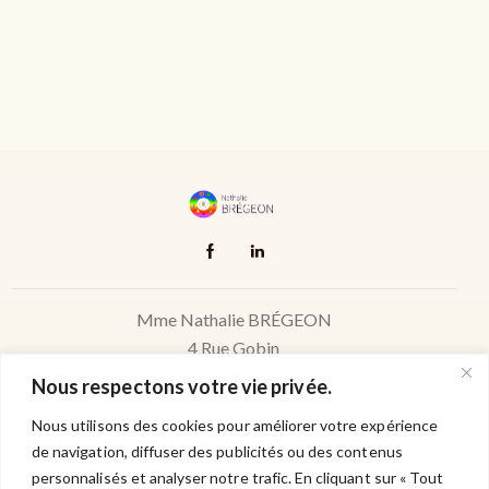
Mme Nathalie BRÉGEON
4 Rue Gobin
85190 AIZENAY
Nous respectons votre vie privée.
Tél. : 06.28.98.16.46
Nous utilisons des cookies pour améliorer votre expérience
de navigation, diffuser des publicités ou des contenus
Mail : bregeon.coach@gmail.com
personnalisés et analyser notre trafic. En cliquant sur « Tout